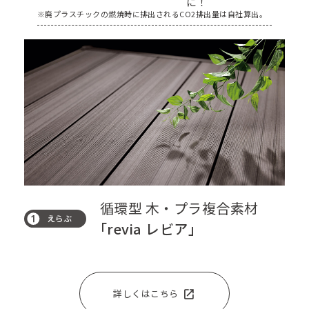
に！
※廃プラスチックの燃焼時に排出されるCO2排出量は自社算出。
循環型 木・プラ複合素材
「revia レビア」
open_in_new
詳しくはこちら