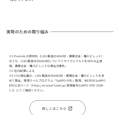
実現のための取り組み
※1 PremiALの原材料（LIXIL製造の6063材・異種合金・購入ビレット）
のうち、LIXIL製造分の6063材についてリサイクルアルミを60％以上使
用。異種合金・購入ビレットは算出対象外。
※2 社内試算による
※3 CO2排出量は、LIXIL製造分の6063材・異種合金・購入ビレットを含
めて算出。環境ラベルプログラム「SuMPO EPD」取得。本EPDはSuMPO
EPD公式ページ（
https://ecoleaf-label.jp/
登録番号SuMPO-EPD-2508-
1-1）にてご確認ください。
open_in_new
詳しくはこちら