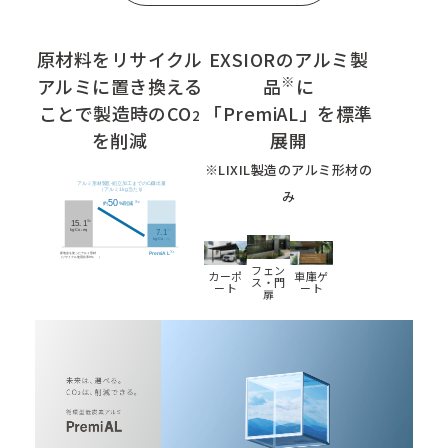
原材料をリサイクル
EXSIORのアルミ製
※
アルミに置き換える
品
に
ことで
製造時のCO
「PremiAL」を標準
2
を削減
展開
※LIXIL製造のアルミ形材の
み
フェン
カーポ
車庫ゲ
ス・門
ート
ート
扉