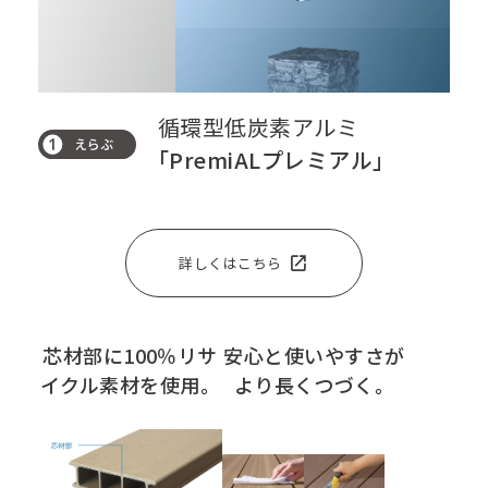
循環型低炭素アルミ
「PremiALプレミアル」
open_in_new
詳しくはこちら
芯材部に100％リサ
安心と使いやすさが
イクル素材を使用。
より長くつづく。