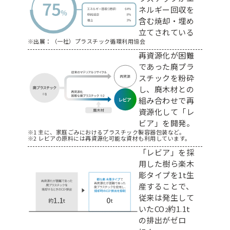
ネルギー回収を
含む焼却・埋め
立てされている
※出展：（一社）プラスチック循環利用協会
再資源化が困難
であった廃プラ
スチックを粉砕
し、廃木材との
組み合わせで再
資源化して「レ
ビア」を開発。
※1 主に、家庭ごみにおけるプラスチック製容器包装など。
※2 レビアの原料には再資源化可能な資材も利用しています。
「レビア」を採
用した樹ら楽木
彫タイプを1t生
産することで、
従来は発生して
いたCO
約1.1t
2
の排出がゼロ