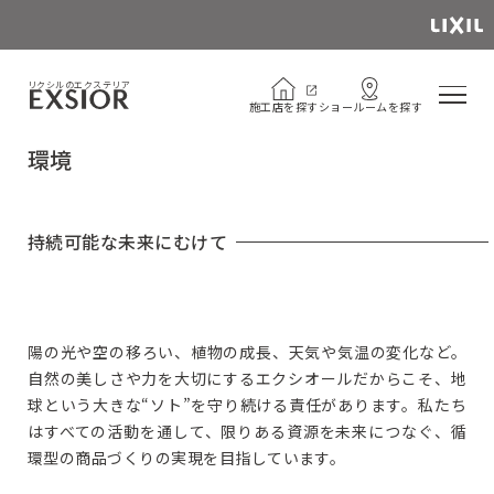
Instagram公式アカウント
open_in_new
リクシルのエクステリア
施
工
店
を
探
す
シ
ョ
ー
ル
ー
ム
を
探
す
施
工
店
を
探
す
シ
ョ
ー
ル
ー
ム
を
探
す
環境
持続可能な未来にむけて
陽の光や空の移ろい、植物の成⻑、天気や気温の変化など。
自然の美しさや力を大切にするエクシオールだからこそ、地
球という大きな“ソト”を守り続ける責任があります。私たち
はすべての活動を通して、限りある資源を未来につなぐ、循
環型の商品づくりの実現を目指しています。