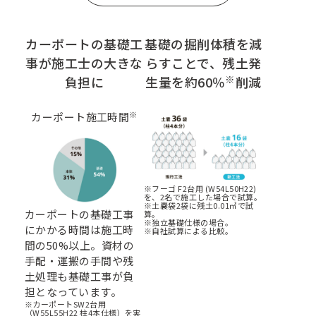
カーポートの基礎工
基礎の掘削体積を減
事が施工士の大きな
らすことで、残土発
※
負担に
生量を約60％
削減
※
カーポート施工時間
※フーゴ F2台用 (W54L50H22)
を、2名で施工した場合で試算。
※土嚢袋2袋に残土0.01㎥で試
カーポートの基礎工事
算。
※独立基礎仕様の場合。
にかかる時間は施工時
※自社試算による比較。
間の50%以上。資材の
手配・運搬の手間や残
土処理も基礎工事が負
担となっています。
※カーポートSW2台用
（W55L55H22 柱4本仕様）を実