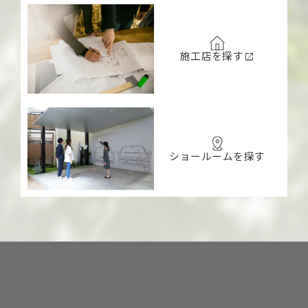
施工店を探す
open_in_new
ショールームを探す