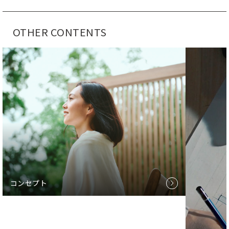
OTHER CONTENTS
コンセプト
arrow_forward_ios