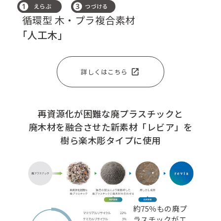
循環型 木・プラ複合素材
「人工木」
open_in_new
詳しくはこちら
再資源化が困難な廃プラスチックと
廃木材を融合させた
新素材「レビア」を
樹ら楽木彫タイプに使用
約75％もの廃プ
ラスチックがエ