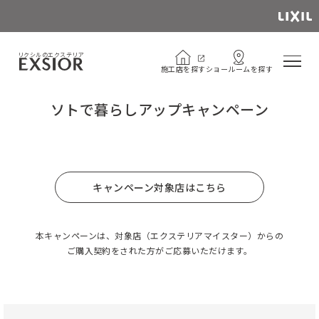
Instagram公式アカウント
open_in_new
リクシルのエクステリア
施
工
店
を
探
す
シ
ョ
ー
ル
ー
ム
を
探
す
施
工
店
を
探
す
シ
ョ
ー
ル
ー
ム
を
探
す
ソトで暮らしアップキャンペーン
キャンペーン対象店はこちら
本キャンペーンは、
対象店（エクステリアマイスター）からの
ご購入契約をされた方がご応募いただけます。