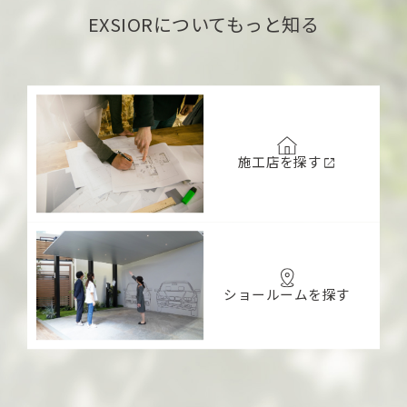
EXSIORについてもっと知る
施工店を探す
open_in_new
ショールームを探す