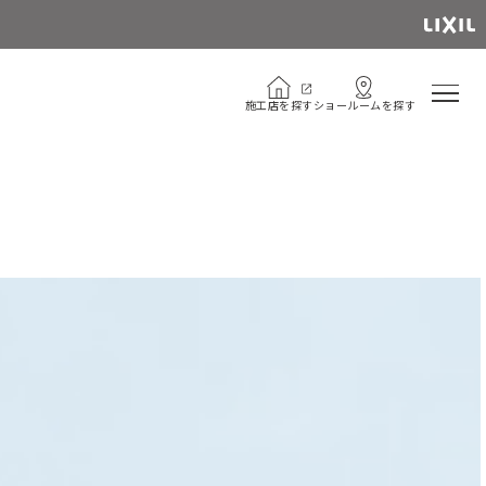
施
工
店
を
探
す
シ
ョ
ー
ル
ー
ム
を
探
す
施
工
店
を
探
す
シ
ョ
ー
ル
ー
ム
を
探
す