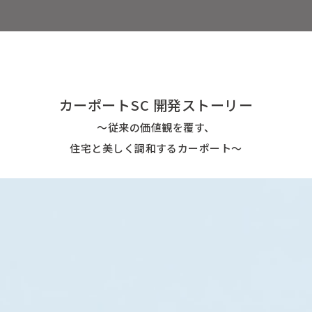
Instagram公式アカウント
open_in_new
カーポートSC 開発ストーリー
〜従来の価値観を覆す、
住宅と美しく調和するカーポート〜